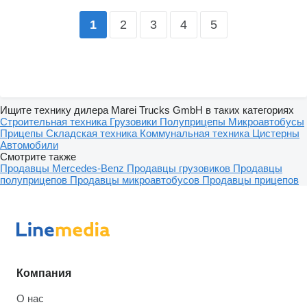
2
3
4
5
1
Ищите технику дилера Marei Trucks GmbH в таких категориях
Строительная техника
Грузовики
Полуприцепы
Микроавтобусы
Прицепы
Складская техника
Коммунальная техника
Цистерны
Автомобили
Смотрите также
Продавцы Mercedes-Benz
Продавцы грузовиков
Продавцы
полуприцепов
Продавцы микроавтобусов
Продавцы прицепов
Компания
О нас