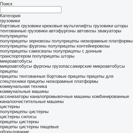
Поиск
Категория
грузовики
бортовые грузовики
крюковые мультилифты
грузовики шторы
тентованные грузовики
автофургоны
автовозы
эвакуаторы
полуприцепы
полуприцепы зерновозы
полуприцепы низкорамные платформы
полуприцепы фургоны
полуприцепы контейнеровозы
полуприцепы самосвалы
полуприцепы с донным
транспортером
полуприцепы шторы
микроавтобусы
микроавтобусы фургоны
грузопассажирские микроавтобусы
прицепы
прицепы тентованные
бортовые прицепы
прицепы для
спецтехники
прицепы низкорамные платформы
коммунальная техника
коммунальные машины
ассенизаторы
каналопромывочные машины
комбинированные
каналоочистительные машины
цистерны
полуприцепы цистерны
цистерны силосы
прицепы цистерны
прицепы цистерны пищевые
оборудование