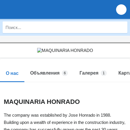
Объявления
Галерея
Карт
О нас
6
1
MAQUINARIA HONRADO
The company was established by Jose Honrado in 1988.
Building upon a wealth of experience in the construction industry,
the company has successfully grown over the past 30 years