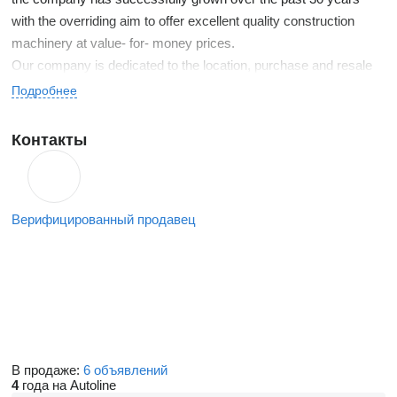
with the overriding aim to offer excellent quality construction
machinery at value- for- money prices.
Our company is dedicated to the location, purchase and resale
of Public Works, Quarry & Mining, Earthmoving & Construction
Подробнее
machinery and spare parts. The wealth of experience brought by
more than thirty years in the sector is testament to the
Контакты
successful approach of our company, whose maxim is to offer
machines with excellent value for money.
Верифицированный продавец
В продаже:
6 объявлений
4
года на Autoline