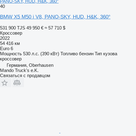
PANO-SKY, HUD, H&K, 360°
40
BMW X5 M50 i V8, PANO-SKY, HUD, H&K, 360°
531 900 TJS
49 950 €
≈ 57 710 $
Кроссовер
2022
54 416 км
Euro 6
Мощность
530 л.с. (390 кВт)
Топливо
бензин
Тип кузова
кроссовер
Германия, Oberhausen
Mando Truck's e.K.
Связаться с продавцом