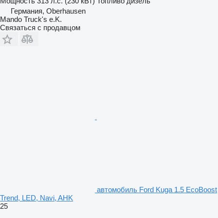
Мощность
313 л.с. (230 кВт)
Топливо
дизель
Германия, Oberhausen
Mando Truck's e.K.
Связаться с продавцом
автомобиль Ford Kuga 1.5 EcoBoost
Trend, LED, Navi, AHK
25