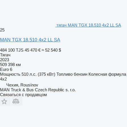
тягач MAN TGX 18.510 4x2 LL SA
25
MAN TGX 18.510 4x2 LL SA
484 100 TJS
45 470 €
≈ 52 540 $
Тягач
2023
509 398 км
Euro 6
Мощность
510 л.с. (375 кВт)
Топливо
бензин
Колесная формула
4x2
Чехия, Rousínov
MAN Truck & Bus Czech Republic s. r.o.
Связаться с продавцом