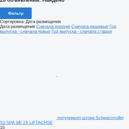
28 объявлений:
Найдено
Фильтр
Сортировка
:
Дата размещения
Дата размещения
Сначала дорогие
Сначала дешевые
Год
выпуска - сначала новые
Год выпуска - сначала старые
полуприцеп штора Schwarzmüller
S1 SPA 3/E 2X LIFTACHSE
15