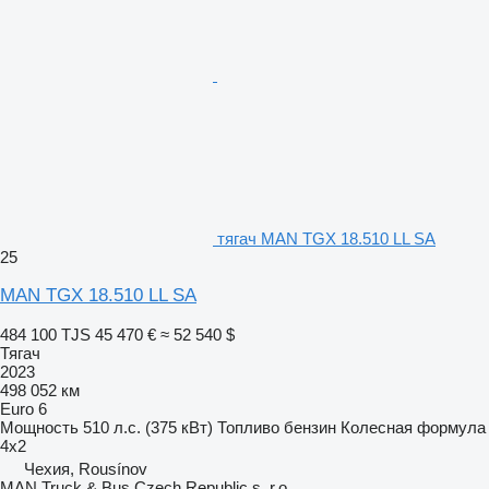
тягач MAN TGX 18.510 LL SA
25
MAN TGX 18.510 LL SA
484 100 TJS
45 470 €
≈ 52 540 $
Тягач
2023
498 052 км
Euro 6
Мощность
510 л.с. (375 кВт)
Топливо
бензин
Колесная формула
4x2
Чехия, Rousínov
MAN Truck & Bus Czech Republic s. r.o.