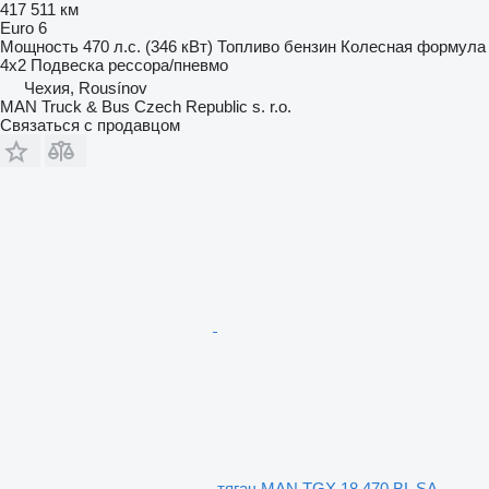
417 511 км
Euro 6
Мощность
470 л.с. (346 кВт)
Топливо
бензин
Колесная формула
4x2
Подвеска
рессора/пневмо
Чехия, Rousínov
MAN Truck & Bus Czech Republic s. r.o.
Связаться с продавцом
тягач MAN TGX 18.470 BL SA