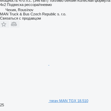
Мощность
470 л.с. (346 кВт)
Топливо
бензин
Колесная формула
4x2
Подвеска
рессора/пневмо
Чехия, Rousínov
MAN Truck & Bus Czech Republic s. r.o.
Связаться с продавцом
тягач MAN TGX 18.510
25