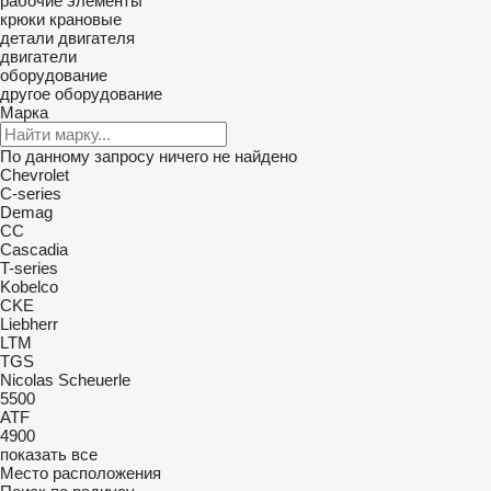
рабочие элементы
крюки крановые
детали двигателя
двигатели
оборудование
другое оборудование
Марка
По данному запросу ничего не найдено
Chevrolet
C-series
Demag
CC
Cascadia
T-series
Kobelco
CKE
Liebherr
LTM
TGS
Nicolas
Scheuerle
5500
ATF
4900
показать все
Место расположения