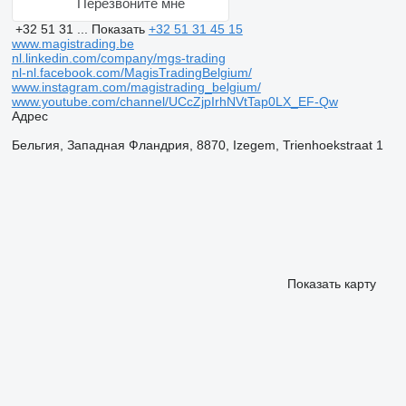
Перезвоните мне
+32 51 31 ...
Показать
+32 51 31 45 15
www.magistrading.be
nl.linkedin.com/company/mgs-trading
nl-nl.facebook.com/MagisTradingBelgium/
www.instagram.com/magistrading_belgium/
www.youtube.com/channel/UCcZjpIrhNVtTap0LX_EF-Qw
Адрес
Бельгия, Западная Фландрия, 8870, Izegem, Trienhoekstraat 1
Показать карту