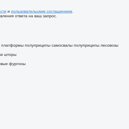
сти
и
пользовательским соглашением
.
ления ответа на ваш запрос.
ы платформы
полуприцепы самосвалы
полуприцепы лесовозы
ки шторы
овые фургоны