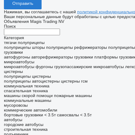
Нажимая, вы соглашаетесь с нашей
политикой конфиденциально
Ваши персональные данные будут обработаны с целью предостав
Объявления Magis Trading NV
Поиск
Категория
тягачи
полуприцепы
полуприцепы шторы
полуприцепы рефрижераторы
полуприцеп
грузовики
автофургоны
авторефрижераторы
грузовики платформы
грузови
микроавтобусы
микроавтобусы фургоны
грузопассажирские микроавтобусы
легк
цистерны
полуприцепы цистерны
полуприцепы автоцистерны
цистерны гсм
коммунальная техника
спасательная техника
машины скорой помощи
пожарные машины
коммунальные машины
мусоровозы
коммерческие автомобили
бортовые грузовики < 3.5т
самосвалы < 3.5т
автобусы
городские автобусы
строительная техника
подъемники