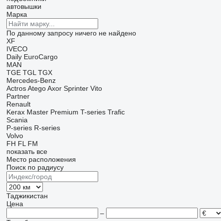
автовышки
Марка
По данному запросу ничего не найдено
XF
IVECO
Daily
EuroCargo
MAN
TGE
TGL
TGX
Mercedes-Benz
Actros
Atego
Axor
Sprinter
Vito
Partner
Renault
Kerax
Master
Premium
T-series
Trafic
Scania
P-series
R-series
Volvo
FH
FL
FM
показать все
Место расположения
Поиск по радиусу
Таджикистан
Цена
–