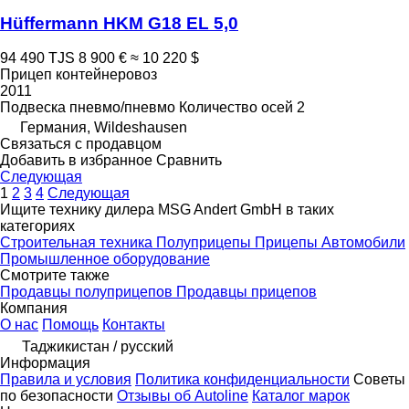
Hüffermann HKM G18 EL 5,0
94 490 TJS
8 900 €
≈ 10 220 $
Прицеп контейнеровоз
2011
Подвеска
пневмо/пневмо
Количество осей
2
Германия, Wildeshausen
Связаться с продавцом
Добавить в избранное
Сравнить
Следующая
1
2
3
4
Следующая
Ищите технику дилера MSG Andert GmbH в таких
категориях
Строительная техника
Полуприцепы
Прицепы
Автомобили
Промышленное оборудование
Смотрите также
Продавцы полуприцепов
Продавцы прицепов
Компания
О нас
Помощь
Контакты
Таджикистан / русский
Информация
Правила и условия
Политика конфиденциальности
Советы
по безопасности
Отзывы об Autoline
Каталог марок