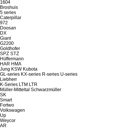
1604
Broshuis
5 series
Caterpillar
972
Doosan
DX
Giant
G2200
Goldhofer
SPZ
STZ
Hüffermann
HAR
HMA
Jung
KSW
Kubota
GL-series
KX-series
R-series
U-series
Liebherr
K-Series
LTM
LTR
Müller-Mitteltal
Schwarzmüller
SK
Smart
Fortwo
Volkswagen
Up
Weycor
AR