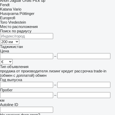
Arion
Jaguar
Orbis
Pick up
Fendt
Katana
Vario
Husqvarna
Pöttinger
Europrofi
Toro
Vredestein
Место расположения
Поиск по радиусу
Таджикистан
Цена
–
Тип объявления
продажа
от производителя
лизинг
кредит
рассрочка
trade-in
(обмен с доплатой)
обмен
Год выпуска
–
Пробег
–
км
Autoline ID
Не хватает фильтров?