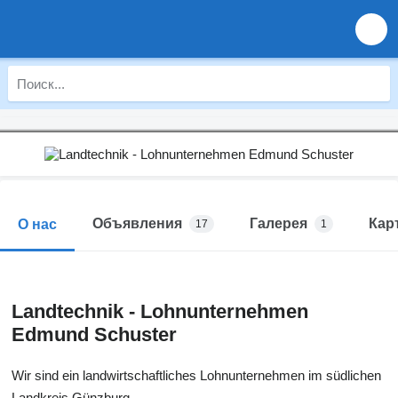
Объявления
Галерея
Кар
О нас
17
1
Landtechnik - Lohnunternehmen
Edmund Schuster
Wir sind ein landwirtschaftliches Lohnunternehmen im südlichen
Landkreis Günzburg.