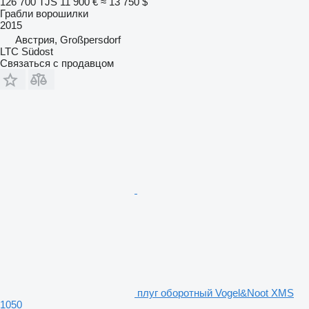
126 700 TJS
11 900 €
≈ 13 750 $
Грабли ворошилки
2015
Австрия, Großpersdorf
LTC Südost
Связаться с продавцом
плуг оборотный Vogel&Noot XMS
1050