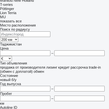
Manitou
New Holland
T-series
Pöttinger
Lion
Terria
MU
показать все
Место расположения
Поиск по радиусу
Таджикистан
Цена
–
Тип объявления
продажа
от производителя
лизинг
кредит
рассрочка
trade-in
(обмен с доплатой)
обмен
Состояние
новый
б/у
Год выпуска
–
Пробег
–
км
Autoline ID