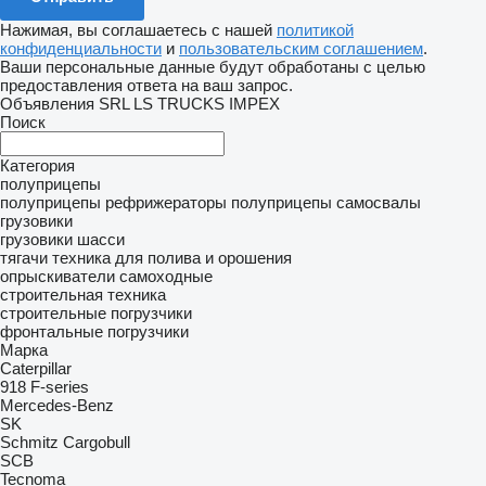
Нажимая, вы соглашаетесь с нашей
политикой
конфиденциальности
и
пользовательским соглашением
.
Ваши персональные данные будут обработаны с целью
предоставления ответа на ваш запрос.
Объявления SRL LS TRUCKS IMPEX
Поиск
Категория
полуприцепы
полуприцепы рефрижераторы
полуприцепы самосвалы
грузовики
грузовики шасси
тягачи
техника для полива и орошения
опрыскиватели самоходные
строительная техника
строительные погрузчики
фронтальные погрузчики
Марка
Caterpillar
918
F-series
Mercedes-Benz
SK
Schmitz Cargobull
SCB
Tecnoma