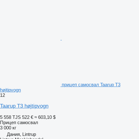
прицеп самосвал Taarup T3
højtipvogn
12
Taarup T3 højtipvogn
5 558 TJS
522 €
≈ 603,10 $
Прицеп самосвал
3 000 кг
Дания, Lintrup