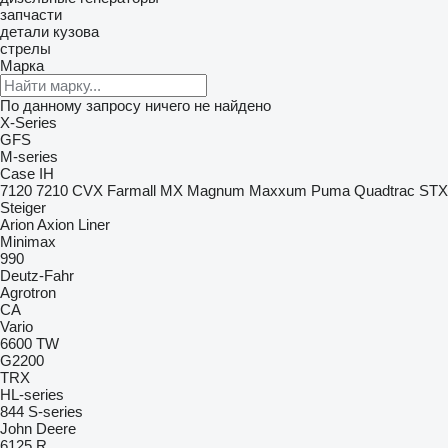
запчасти
детали кузова
стрелы
Марка
По данному запросу ничего не найдено
X-Series
GFS
M-series
Case IH
7120
7210
CVX
Farmall
MX
Magnum
Maxxum
Puma
Quadtrac
STX
Steiger
Arion
Axion
Liner
Minimax
990
Deutz-Fahr
Agrotron
CA
Vario
6600
TW
G2200
TRX
HL-series
844
S-series
John Deere
6125 R