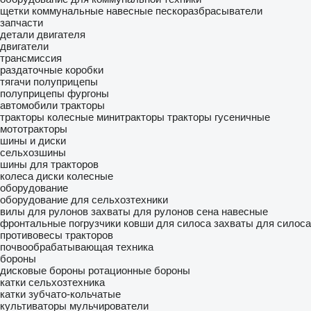
щетки коммунальные
навесные пескоразбрасыватели
запчасти
детали двигателя
двигатели
трансмиссия
раздаточные коробки
тягачи
полуприцепы
полуприцепы фургоны
автомобили
тракторы
тракторы колесные
минитракторы
тракторы гусеничные
мототракторы
шины и диски
сельхозшины
шины для тракторов
колеса
диски колесные
оборудование
оборудование для сельхозтехники
вилы для рулонов
захваты для рулонов сена
навесные
фронтальные погрузчики
ковши для силоса
захваты для силоса
противовесы тракторов
почвообрабатывающая техника
бороны
дисковые бороны
ротационные бороны
катки сельхозтехника
катки зубчато-кольчатые
культиваторы
мульчирователи