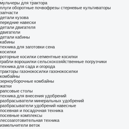
мульчеры для трактора
плуги оборотные
почвофрезы
стерневые культиваторы
запчасти
детали кузова
передние навески
детали двигателя
двигатели
детали кабины
кабины
техника для заготовки сена
косилки
роторные косилки
сегментные косилки
грабли ворошилки
сельскохозяйственные погрузчики
техника для сада и огорода
тракторы газонокосилки
газонокосилки
комбайны
зерноуборочные комбайны
жатки
рапсовые столы
техника для внесения удобрений
разбрасыватели минеральных удобрений
разбрасыватели удобрений навесные
посевная и посадочная техника
посевные комплексы
лесозаготовительная техника
измельчители веток