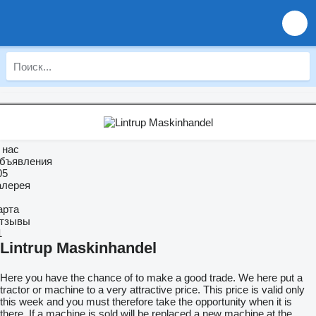
 нас
бъявления
05
алерея
арта
тзывы
1
Lintrup Maskinhandel
Here you have the chance of to make a good trade. We here put a
tractor or machine to a very attractive price. This price is valid only
this week and you must therefore take the opportunity when it is
there. If a machine is sold will be replaced a new machine at the