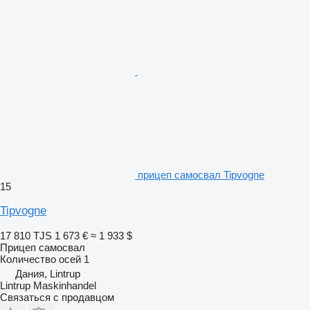
прицеп самосвал Tipvogne
15
Tipvogne
17 810 TJS
1 673 €
≈ 1 933 $
Прицеп самосвал
Количество осей
1
Дания, Lintrup
Lintrup Maskinhandel
Связаться с продавцом