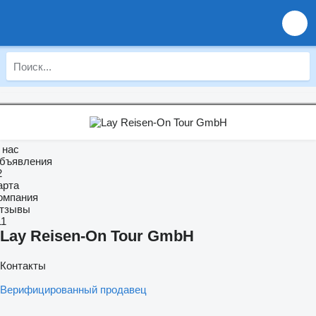
 нас
бъявления
2
арта
омпания
тзывы
11
Lay Reisen-On Tour GmbH
Контакты
Верифицированный продавец