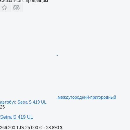
Связаться с продавцом
междугородний-пригородный
автобус Setra S 419 UL
25
Setra S 419 UL
266 200 TJS
25 000 €
≈ 28 890 $