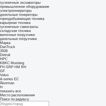
гусеничные экскаваторы
промышленное оборудование
электрогенераторы
дизельные генераторы
горнодобывающая техника
карьерная техника
гусеничные самосвалы
складская техника
вилочные погрузчики
дизельные погрузчики
Марка
DanTruck
3508
Detroit
HPC
KBKC
Mustang
FH
GRP
HM
RH
GF
Volvo
A-series
EC
Åkerman
H
показать все
Место расположения
Поиск по радиусу