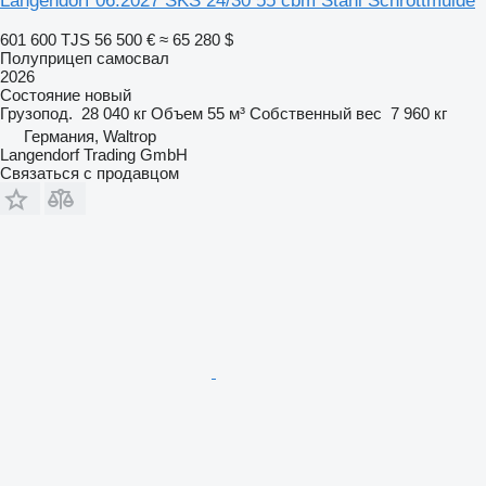
Langendorf 06.2027 SKS 24/30 55 cbm Stahl Schrottmulde
601 600 TJS
56 500 €
≈ 65 280 $
Полуприцеп самосвал
2026
Состояние
новый
Грузопод.
28 040 кг
Объем
55 м³
Собственный вес
7 960 кг
Германия, Waltrop
Langendorf Trading GmbH
Связаться с продавцом