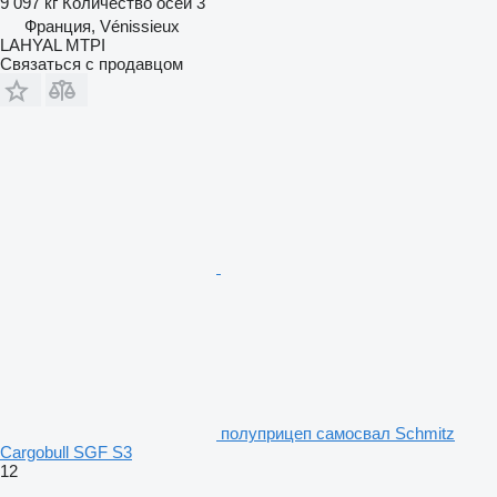
9 097 кг
Количество осей
3
Франция, Vénissieux
LAHYAL MTPI
Связаться с продавцом
полуприцеп самосвал Schmitz
Cargobull SGF S3
12