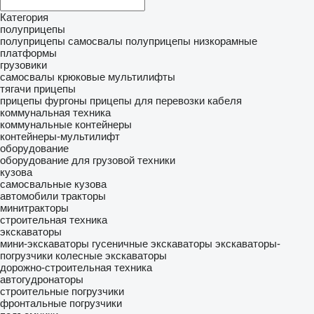
Категория
полуприцепы
полуприцепы самосвалы
полуприцепы низкорамные
платформы
грузовики
самосвалы
крюковые мультилифты
тягачи
прицепы
прицепы фургоны
прицепы для перевозки кабеля
коммунальная техника
коммунальные контейнеры
контейнеры-мультилифт
оборудование
оборудование для грузовой техники
кузова
самосвальные кузова
автомобили
тракторы
минитракторы
строительная техника
экскаваторы
мини-экскаваторы
гусеничные экскаваторы
экскаваторы-
погрузчики
колесные экскаваторы
дорожно-строительная техника
автогудронаторы
строительные погрузчики
фронтальные погрузчики