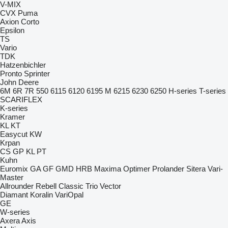
V-MIX
CVX
Puma
Axion
Corto
Epsilon
TS
Vario
TDK
Hatzenbichler
Pronto
Sprinter
John Deere
6M
6R
7R
550
6115
6120
6195 M
6215
6230
6250
H-series
T-series
SCARIFLEX
K-series
Kramer
KL
KT
Easycut
KW
Krpan
CS
GP
KL
PT
Kuhn
Euromix
GA
GF
GMD
HRB
Maxima
Optimer
Prolander
Sitera
Vari-
Master
Allrounder
Rebell Classic
Trio
Vector
Diamant
Koralin
VariOpal
GE
W-series
Axera
Axis