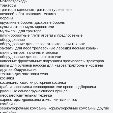
мотовездеходы
тракторы
тракторы колесные
тракторы гусеничные
почвообрабатывающая техника
бороны
пружинные бороны
дисковые бороны
культиваторы
мульчирователи
мульчеры для трактора
плуги оборотные
плуги
агрегаты предпосевные
оборудование
оборудование для лесозаготовительной техники
захваты для леса
трелевочные лебедки
лесные краны-
манипуляторы
валочные головки
оборудование для сельхозтехники
навесные фронтальные погрузчики
противовесы тракторов
вилы для рулонов
насосы для навоза
тракторные корзины
другое оборудование
техника для заготовки сена
косилки
косилки-плющилки
роторные косилки
грабли ворошилки
сеноворошители
пресс-подборщики
рулонные
самозагружающиеся прицепы
лесозаготовительная техника
харвестеры
дровоколы
измельчители веток
комбайны
зерноуборочные комбайны
кормоуборочные комбайны
другие
комбайны