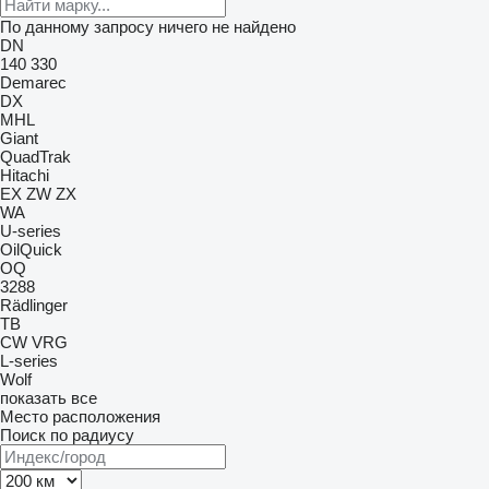
По данному запросу ничего не найдено
DN
140
330
Demarec
DX
MHL
Giant
QuadTrak
Hitachi
EX
ZW
ZX
WA
U-series
OilQuick
OQ
3288
Rädlinger
TB
CW
VRG
L-series
Wolf
показать все
Место расположения
Поиск по радиусу