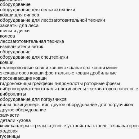
оборудование
оборудование для сельхозтехники
ковши для силоса
оборудование для лесозаготовительной техники
захваты для леса
шины и диски
колеса
лесозаготовительная техника
измельчители веток
оборудование
оборудование для спецтехники
ковши
планировочные ковши
ковши экскаватора
ковши мини-
экскаваторов
ковши фронтальные
ковши дробильные
просеивающие ковши
гидроножницы
грейферы
гидромолоты
роторные фрезы
вибропогружатели
отвалы
противовесы экскаваторов
навесные
виброплиты
оборудование для погрузчиков
вилы
позиционеры вил
другое оборудование для погрузчиков
другое оборудование
запчасти
детали кузова
квик-каплеры
стрелы
сцепные устройства
стрелы экскаваторов
ходовая
гусеницы