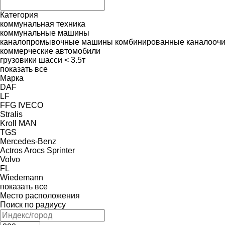
Категория
коммунальная техника
коммунальные машины
каналопромывочные машины
комбинированные каналооч
коммерческие автомобили
грузовики шасси < 3.5т
показать все
Марка
DAF
LF
FFG
IVECO
Stralis
Kroll
MAN
TGS
Mercedes-Benz
Actros
Arocs
Sprinter
Volvo
FL
Wiedemann
показать все
Место расположения
Поиск по радиусу