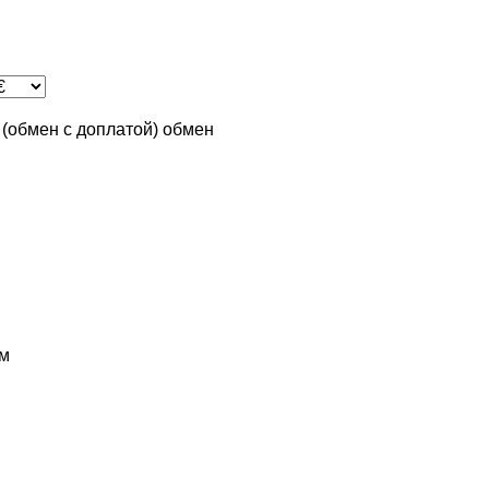
n (обмен с доплатой)
обмен
м