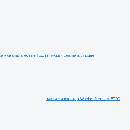
ка - сначала новые
Год выпуска - сначала старые
мини-экскаватор Wacker Neuson ET90