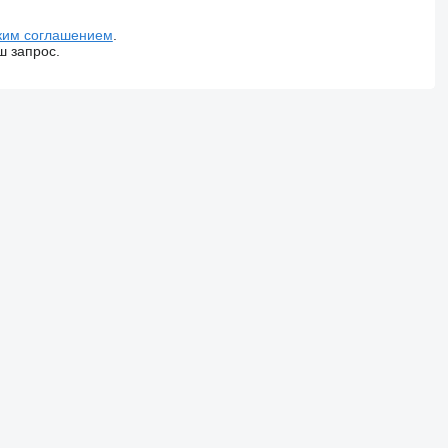
ким соглашением
.
ш запрос.