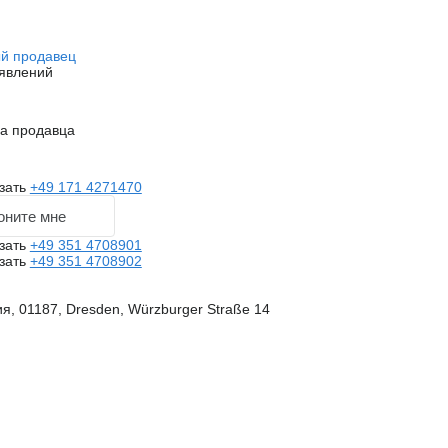
й продавец
явлений
на продавца
зать
+49 171 4271470
оните мне
зать
+49 351 4708901
зать
+49 351 4708902
я, 01187, Dresden, Würzburger Straße 14