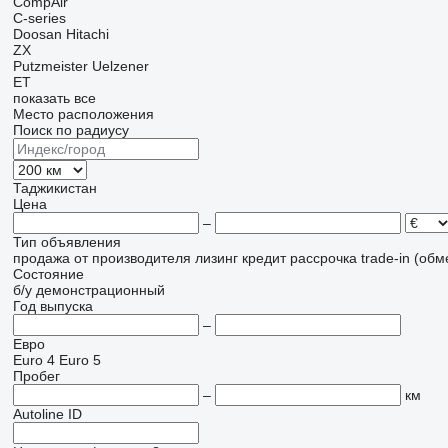
CompAir
C-series
Doosan
Hitachi
ZX
Putzmeister
Uelzener
ET
показать все
Место расположения
Поиск по радиусу
Таджикистан
Цена
–
Тип объявления
продажа
от производителя
лизинг
кредит
рассрочка
trade-in (об
Состояние
б/у
демонстрационный
Год выпуска
–
Евро
Euro 4
Euro 5
Пробег
–
км
Autoline ID