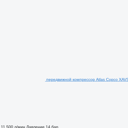
передвижной компрессор Atlas Copco XAV
11 500 л/мин
Давление
14 бар