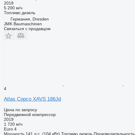
2018
5 200 м/ч
Топливо
дизель
Германия, Dresden
JMK Baumaschinen
Связаться с продавцом
4
Atlas Copco XAVS 186Jd
Цена по запросу
Передвижной компрессор
2019
1 720 м/ч
Euro 4
Мощность
141 л.с. (104 кВт)
Топливо
дизель
Производительность