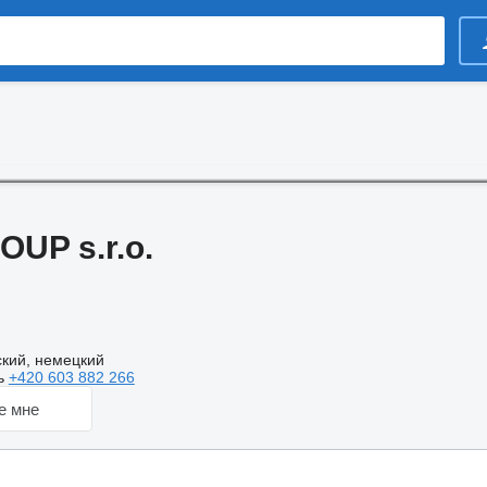
UP s.r.o.
кий, немецкий
ь
+420 603 882 266
е мне