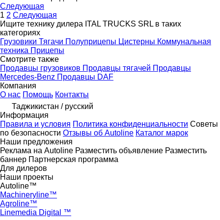
Следующая
1
2
Следующая
Ищите технику дилера ITAL TRUCKS SRL в таких
категориях
Грузовики
Тягачи
Полуприцепы
Цистерны
Коммунальная
техника
Прицепы
Смотрите также
Продавцы грузовиков
Продавцы тягачей
Продавцы
Mercedes-Benz
Продавцы DAF
Компания
О нас
Помощь
Контакты
Таджикистан / русский
Информация
Правила и условия
Политика конфиденциальности
Советы
по безопасности
Отзывы об Autoline
Каталог марок
Наши предложения
Реклама на Autoline
Разместить объявление
Разместить
баннер
Партнерская программа
Для дилеров
Наши проекты
Autoline™
Machineryline™
Agroline™
Linemedia Digital ™