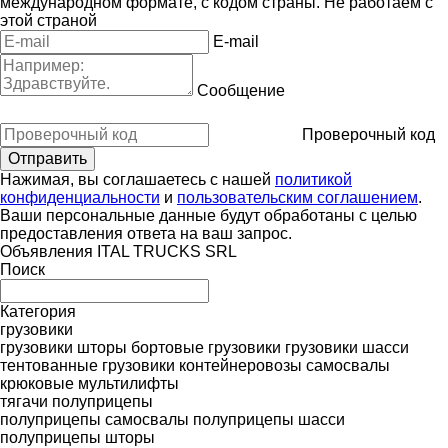
международном формате, с кодом страны.
Не работаем с
этой страной
E-mail
Сообщение
Проверочный код
Нажимая, вы соглашаетесь с нашей
политикой
конфиденциальности
и
пользовательским соглашением
.
Ваши персональные данные будут обработаны с целью
предоставления ответа на ваш запрос.
Объявления ITAL TRUCKS SRL
Поиск
Категория
грузовики
грузовики шторы
бортовые грузовики
грузовики шасси
тентованные грузовики
контейнеровозы
самосвалы
крюковые мультилифты
тягачи
полуприцепы
полуприцепы самосвалы
полуприцепы шасси
полуприцепы шторы