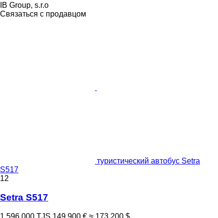
IB Group, s.r.o
Связаться с продавцом
туристический автобус Setra
S517
12
Setra S517
1 596 000 TJS
149 900 €
≈ 173 200 $