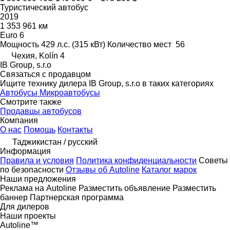
Туристический автобус
2019
1 353 961 км
Euro 6
Мощность
429 л.с. (315 кВт)
Количество мест
56
Чехия, Kolín 4
IB Group, s.r.o
Связаться с продавцом
Ищите технику дилера IB Group, s.r.o в таких категориях
Автобусы
Микроавтобусы
Смотрите также
Продавцы автобусов
Компания
О нас
Помощь
Контакты
Таджикистан / русский
Информация
Правила и условия
Политика конфиденциальности
Советы
по безопасности
Отзывы об Autoline
Каталог марок
Наши предложения
Реклама на Autoline
Разместить объявление
Разместить
баннер
Партнерская программа
Для дилеров
Наши проекты
Autoline™