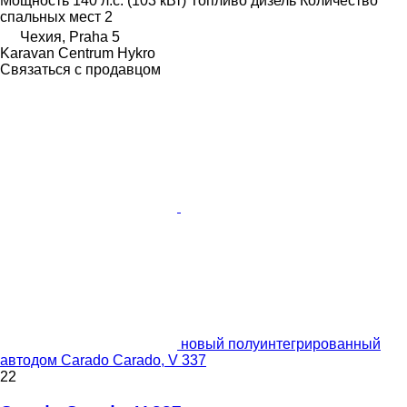
Мощность
140 л.с. (103 кВт)
Топливо
дизель
Количество
спальных мест
2
Чехия, Praha 5
Karavan Centrum Hykro
Связаться с продавцом
новый полуинтегрированный
автодом Carado Carado, V 337
22