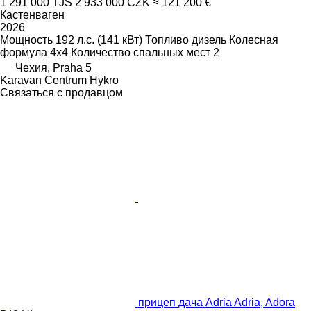
1 291 000 TJS
2 933 000 CZK
≈ 121 200 €
Кастенваген
2026
Мощность
192 л.с. (141 кВт)
Топливо
дизель
Колесная
формула
4x4
Количество спальных мест
2
Чехия, Praha 5
Karavan Centrum Hykro
Связаться с продавцом
прицеп дача Adria Adria, Adora