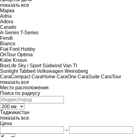
показать все
Марка
Adria
Adora
Carado
A-Series
T-Series
Fendt
Bianco
Fiat
Ford
Hobby
OnTour
Optima
Kabe
Knaus
BoxLife
Sky i
Sport
Südwind
Van TI
Sunlight
Tabbert
Volkswagen
Weinsberg
CaraCompact
CaraHome
CaraOne
CaraSuite
CaraTour
показать все
Место расположения
Поиск по радиусу
Таджикистан
показать все
Цена
–