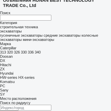
Объявления HUNAN BEST TECHNOLOGY
TRADE Co., Ltd
Поиск
Категория
строительная техника
экскаваторы
гусеничные экскаваторы
средние экскаваторы
колесные
экскаваторы
мини-экскаваторы
Марка
Caterpillar
313
320
326
330
336
340
Doosan
DX
Hitachi
ZX
Hyundai
HW-series
HX-series
Komatsu
PC
Sany
SY
Место расположения
Поиск по радиусу