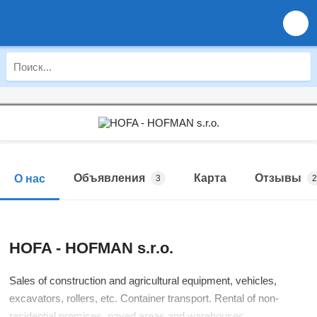
Объявления
Карта
Отзывы
О нас
3
2
HOFA - HOFMAN s.r.o.
Sales of construction and agricultural equipment, vehicles,
excavators, rollers, etc. Container transport. Rental of non-
residential premises, paved areas and warehouses.