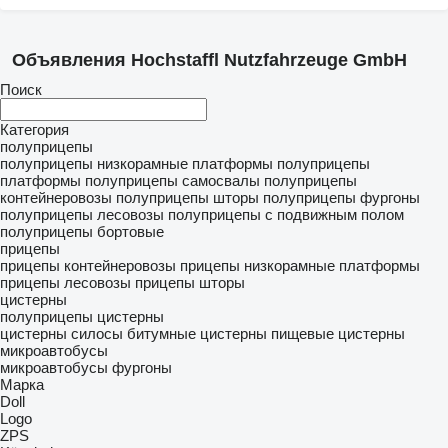
Объявления Hochstaffl Nutzfahrzeuge GmbH
Поиск
Категория
полуприцепы
полуприцепы низкорамные платформы
полуприцепы
платформы
полуприцепы самосвалы
полуприцепы
контейнеровозы
полуприцепы шторы
полуприцепы фургоны
полуприцепы лесовозы
полуприцепы с подвижным полом
полуприцепы бортовые
прицепы
прицепы контейнеровозы
прицепы низкорамные платформы
прицепы лесовозы
прицепы шторы
цистерны
полуприцепы цистерны
цистерны силосы
битумные цистерны
пищевые цистерны
микроавтобусы
микроавтобусы фургоны
Марка
Doll
Logo
ZPS