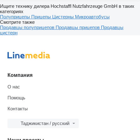
Ищите технику дилера Hochstaffl Nutzfahrzeuge GmbH в таких
категориях
Полуприцепы
Прицепы
Цистерны
Микроавтобусы
Смотрите также
Продавцы полуприцепов
Продавцы прицепов
Продавцы
цистерн
Компания
О нас
Помощь
Контакты
Таджикистан / русский