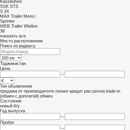
Kässbohrer
SSK
STS
S 24
MAX Trailer
Menci
Sprinter
WEB Trailer
Wielton
38
показать все
Место расположения
Поиск по радиусу
Таджикистан
Цена
–
Тип объявления
продажа
от производителя
лизинг
кредит
рассрочка
trade-in
(обмен с доплатой)
обмен
Состояние
новый
б/у
Год выпуска
–
Пробег
–