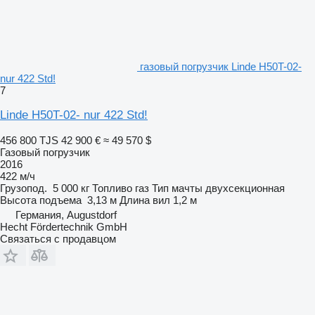
газовый погрузчик Linde H50T-02-
nur 422 Std!
7
Linde H50T-02- nur 422 Std!
456 800 TJS
42 900 €
≈ 49 570 $
Газовый погрузчик
2016
422 м/ч
Грузопод.
5 000 кг
Топливо
газ
Тип мачты
двухсекционная
Высота подъема
3,13 м
Длина вил
1,2 м
Германия, Augustdorf
Hecht Fördertechnik GmbH
Связаться с продавцом