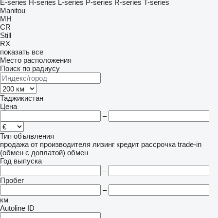
E-series
H-series
L-series
P-series
R-series
T-series
Manitou
MH
CR
Still
RX
показать все
Место расположения
Поиск по радиусу
Таджикистан
Цена
–
Тип объявления
продажа
от производителя
лизинг
кредит
рассрочка
trade-in
(обмен с доплатой)
обмен
Год выпуска
–
Пробег
–
км
Autoline ID