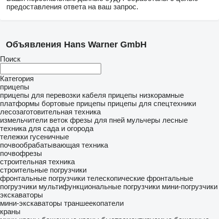
предоставления ответа на ваш запрос.
Объявления Hans Warner GmbH
Поиск
Категория
прицепы
прицепы для перевозки кабеля
прицепы низкорамные
платформы
бортовые прицепы
прицепы для спецтехники
лесозаготовительная техника
измельчители веток
фрезы для пней
мульчеры лесные
техника для сада и огорода
тележки гусеничные
почвообрабатывающая техника
почвофрезы
строительная техника
строительные погрузчики
фронтальные погрузчики
телескопические фронтальные
погрузчики
мультифункциональные погрузчики
мини-погрузчики
экскаваторы
мини-экскаваторы
траншеекопатели
краны