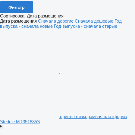
Фильтр
Сортировка
:
Дата размещения
Дата размещения
Сначала дорогие
Сначала дешевые
Год
выпуска - сначала новые
Год выпуска - сначала старые
прицеп низкорамная платформа
Stedele MT351835S
5