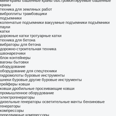
мини-краны
башенные краны
быстромонтируемые башенные
краны
техника для земляных работ
виброплиты
трамбовщики
подъемники
коленчатые подъемники
вакуумные подъемники
подъёмники
пауки
катки
дорожные катки
тротуарные катки
техника для бетона
вибраторы для бетона
дорожно-строительная техника
швонарезчики
блок-контейнеры
вагоны бытовки
оборудование
оборудование для спецтехники
гидромолоты
буровые инструменты
шнеки буровые
другие буровые инструменты
грейферы
ковши
ковши дробильные
просеивающие ковши
промышленное оборудование
электрогенераторы
дизельные генераторы
осветительные мачты
бензиновые
генераторы
компрессоры
передвижные компрессоры