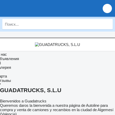
 нас
бъявления
3
алерея
арта
тзывы
7
GUADATRUCKS, S.L.U
Bienvenidos a Guadatrucks
Queremos daros la bienvenida a nuestra página de Autoline para
compra y venta de camiones y recambios en la ciudad de Algemesí
(Valencia).