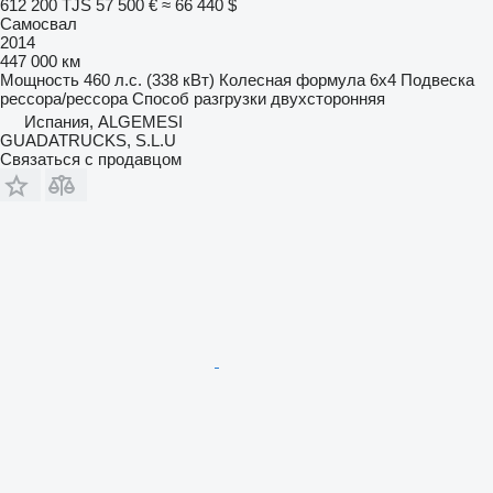
612 200 TJS
57 500 €
≈ 66 440 $
Самосвал
2014
447 000 км
Мощность
460 л.с. (338 кВт)
Колесная формула
6x4
Подвеска
рессора/рессора
Способ разгрузки
двухсторонняя
Испания, ALGEMESI
GUADATRUCKS, S.L.U
Связаться с продавцом