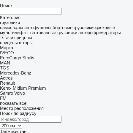
Поиск
Категория
грузовики
самосвалы
автофургоны
бортовые грузовики
крюковые
мультилифты
тентованные грузовики
авторефрижераторы
тягачи
прицепы
прицепы шторы
Марка
IVECO
EuroCargo
Stralis
MAN
TGS
Mercedes-Benz
Actros
Renault
Kerax
Midlum
Premium
Samro
Volvo
FM
показать все
Место расположения
Поиск по радиусу
Таджикистан