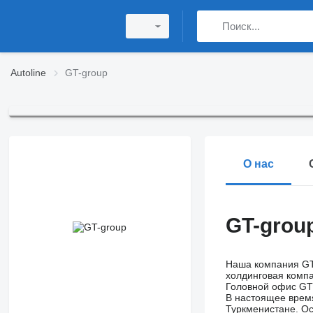
Autoline
GT-group
О нас
GT-grou
Наша компания GT 
холдинговая комп
Головной офис GT 
В настоящее время
Туркменистане. О