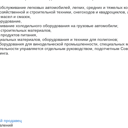
 обслуживание легковых автомобилей, легких, средних и тяжелых 
озяйственной и строительной техники, снегоходов и квадроциклов
масел и смазок,
орудование,
живание холодильного оборудования на грузовые автомобили;
 строительных материалов,
продуктов питания,
циальных материалов, оборудования и техники для полигонов;
оборудования для винодельческой промышленности, специальных 
тельности управляется отдельным руководством, подотчетным Сов
инга.
й продавец
влений