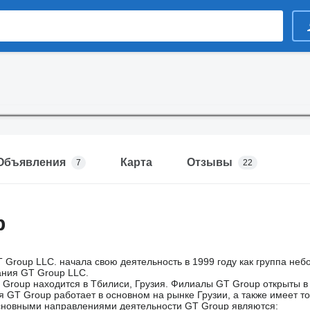
Объявления
Карта
Отзывы
7
22
p
Group LLC. начала свою деятельность в 1999 году как группа небо
ания GT Group LLC.
Group находится в Тбилиси, Грузия. Филиалы GT Group открыты в 
 GT Group работает в основном на рынке Грузии, а также имеет т
сновными направлениями деятельности GT Group являются: