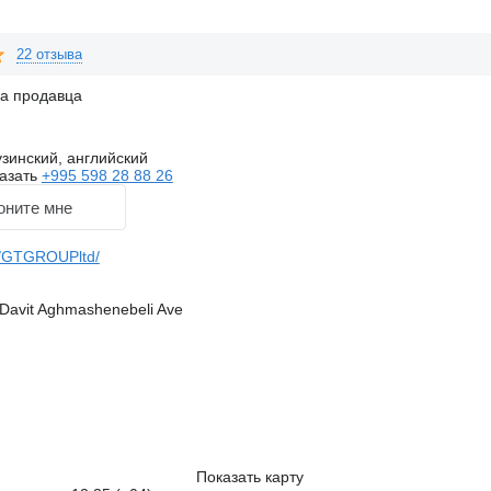
22 отзыва
на продавца
узинский, английский
азать
+995 598 28 88 26
оните мне
/GTGROUPltd/
6 Davit Aghmashenebeli Ave
Показать карту