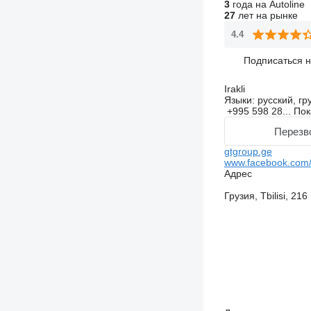
3
года на Autoline
27
лет на рынке
4.4
Подписаться 
Irakli
Языки:
русский, гр
+995 598 28...
Пок
Перезв
gtgroup.ge
www.facebook.com
Адрес
Грузия, Tbilisi, 21