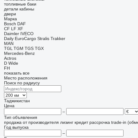
топливные баки
детали кабины
двери
Марка
Bosch
DAF
CF
LF
XF
Daimler
IVECO
Daily
EuroCargo
Stralis
Trakker
MAN
TGL
TGM
TGS
TGX
Mercedes-Benz
Actros
D Wide
FH
показать все
Место расположения
Поиск по радиусу
Таджикистан
Цена
–
Тип объявления
продажа
от производителя
лизинг
кредит
рассрочка
trade-in (об
Год выпуска
–