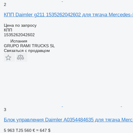
2
КПП Daimler g211 1535262042602 для тягача Mercedes-
Цена по запросу
КПП
1535262042602
Испания
GRUPO RAMI TRUCKS SL
Связаться с продавцом
3
Блок управления Daimler A0354484635 для тягача Mer
5 963 TJS
560 €
≈ 647 $