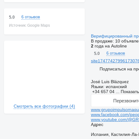
6 отзывов
5.0
Источник: Google Maps
Верифицированный п
В продаже:
10 объявле
2
года на Autoline
6 отзывов
5.0
site17477427996173076
Подписаться на пр
José Luis Blázquez
Языки:
испанский
+34 657 04 ...
Показат
Перезвонит
Смотреть все фотографии (4)
www.grupoimpulsomaqui
www.facebook.com/peop
www.youtube.com/@
Адрес
Испания, Кастилия-Ла