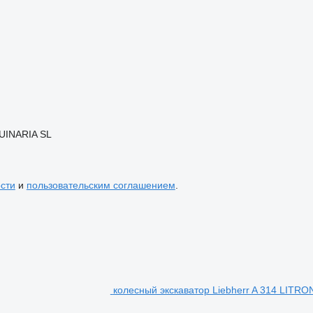
UINARIA SL
сти
и
пользовательским соглашением
.
колесный экскаватор Liebherr A 314 LITRO