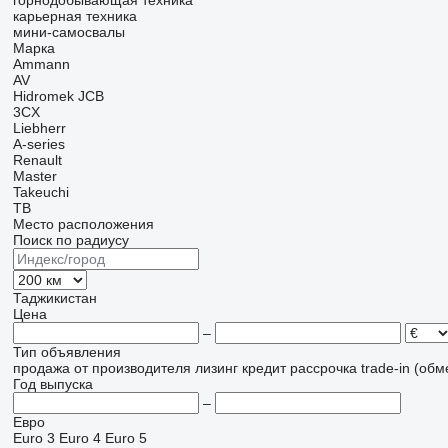
горнодобывающая техника
карьерная техника
мини-самосвалы
Марка
Ammann
AV
Hidromek
JCB
3CX
Liebherr
A-series
Renault
Master
Takeuchi
TB
Место расположения
Поиск по радиусу
Таджикистан
Цена
–
Тип объявления
продажа
от производителя
лизинг
кредит
рассрочка
trade-in (об
Год выпуска
–
Евро
Euro 3
Euro 4
Euro 5