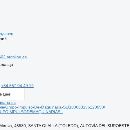
родавец
ний
02.autoline.es
одавца
ь
+34 657 04 49 19
е мне
naria.es
le/Grupo-Impulso-De-Maquinaria-SL/100083196129099/
GRUPOIMPULSODEMAQUINARIASL
-Манча, 45530, SANTA OLALLA (TOLEDO), AUTOVÍA DEL SUROESTE 