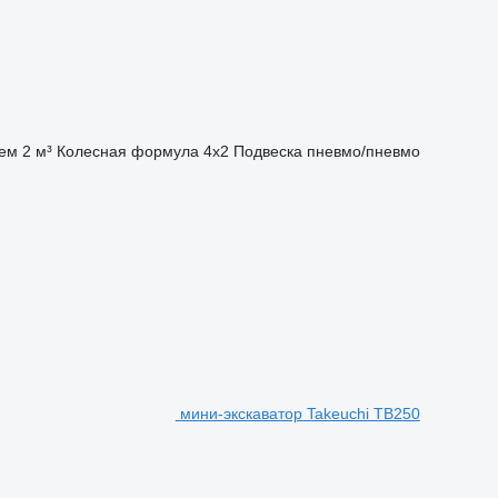
ем
2 м³
Колесная формула
4x2
Подвеска
пневмо/пневмо
мини-экскаватор Takeuchi TB250