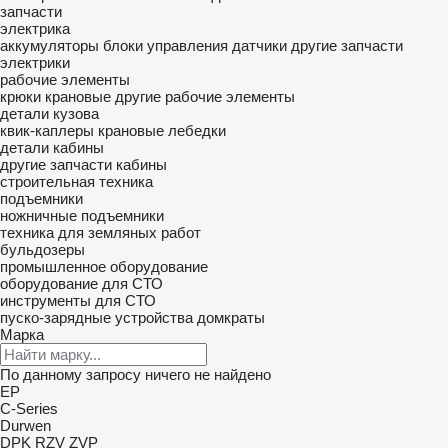
запчасти
электрика
аккумуляторы
блоки управления
датчики
другие запчасти
электрики
рабочие элементы
крюки крановые
другие рабочие элементы
детали кузова
квик-каплеры
крановые лебедки
детали кабины
другие запчасти кабины
строительная техника
подъемники
ножничные подъемники
техника для земляных работ
бульдозеры
промышленное оборудование
оборудование для СТО
инструменты для СТО
пуско-зарядные устройства
домкраты
Марка
По данному запросу ничего не найдено
EP
C-Series
Durwen
DPK
RZV
ZVP