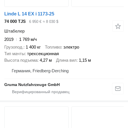
Linde L 14 EX i 1173-25
74 000 TJS
6 950 €
≈ 8 030 $
Штабелер
2019
1 769 м/ч
Грузопод.
1 400 кг
Топливо
электро
Тип мачты
трехсекционная
Высота подъема
4,27 м
Длина вил
1,15 м
Германия, Friedberg-Derching
Gruma Nutzfahrzeuge GmbH