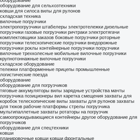
оборудование
оборудование для сельхозтехники
ковши для силоса
вилы для рулонов
складская техника
вилочные погрузчики
электропогрузчики
штабелеры
электротележки
дизельные
погрузчики
газовые погрузчики
ричтраки
электротягачи
комплектовщики заказов
боковые погрузчики
роторные
погрузчики
телескопические погрузчики
внедорожные
погрузчики
роклы
контейнерные погрузчики
погрузчики
вилочные трехколесные
мобильные вилочные погрузчики
крупнотоннажные вилочные погрузчики
складское оборудование
тележки платформенные
прицепы промышленные
логистические поезда
оборудование
оборудование для погрузчиков
тяговые аккумуляторы
вилы
зарядные устройства
мачты
погрузчика
позиционеры вил
каретка смещения
захваты для
коробок
телескопические вилы
захваты для рулонов
захваты
для тюков
рабочие платформы
стрелы погрузчика
мультипаллетные захваты
ротаторы на погрузчик
самоопрокидывающиеся контейнеры
другое оборудование для
погрузчиков
оборудование для спецтехники
ковши
планировочные ковши
ковши фронтальные