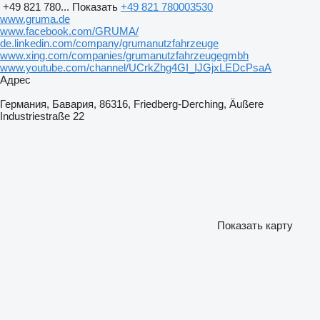
+49 821 780...
Показать
+49 821 780003530
www.gruma.de
www.facebook.com/GRUMA/
de.linkedin.com/company/grumanutzfahrzeuge
www.xing.com/companies/grumanutzfahrzeugegmbh
www.youtube.com/channel/UCrkZhg4GI_IJGjxLEDcPsaA
Адрес
Германия, Бавария, 86316, Friedberg-Derching, Äußere
Industriestraße 22
Показать карту