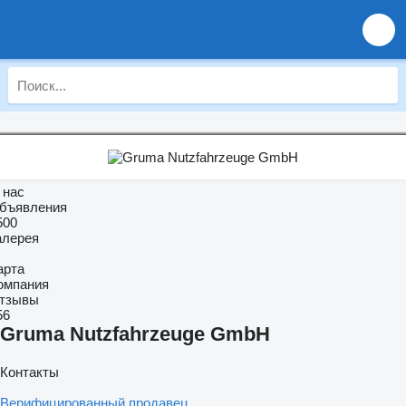
 нас
бъявления
500
алерея
арта
омпания
тзывы
56
Gruma Nutzfahrzeuge GmbH
Контакты
Верифицированный продавец