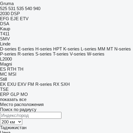
Gruma
525
531
535
540
940
2030
DSP
EFG
EJE
ETV
DSA
Kaup
T411
SMV
Linde
D-series
E-series
H-series
HPT
K-series
L-series
MM
MT
N-series
P-series
R-series
S-series
T-series
V-series
W-series
L2000
Magni
ES
RTH
TH
MC
MSI
Still
EK
EXU
EXV
FM
R-series
RX
SXH
TSE
ERP
GLP
MO
показать все
Место расположения
Поиск по радиусу
Таджикистан
Цена