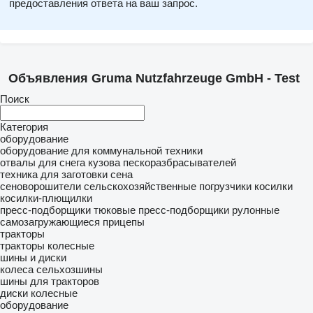
предоставления ответа на ваш запрос.
Объявления Gruma Nutzfahrzeuge GmbH - Test
Поиск
Категория
оборудование
оборудование для коммунальной техники
отвалы для снега
кузова пескоразбрасывателей
техника для заготовки сена
сеноворошители
сельскохозяйственные погрузчики
косилки
косилки-плющилки
пресс-подборщики тюковые
пресс-подборщики рулонные
самозагружающиеся прицепы
тракторы
тракторы колесные
шины и диски
колеса
сельхозшины
шины для тракторов
диски колесные
оборудование