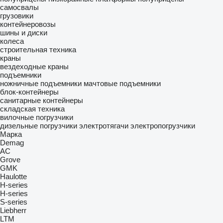
самосвалы
грузовики
контейнеровозы
шины и диски
колеса
строительная техника
краны
вездеходные краны
подъемники
ножничные подъемники
мачтовые подъемники
блок-контейнеры
санитарные контейнеры
складская техника
вилочные погрузчики
дизельные погрузчики
электротягачи
электропогрузчики
Марка
Demag
AC
Grove
GMK
Haulotte
H-series
H-series
S-series
Liebherr
LTM