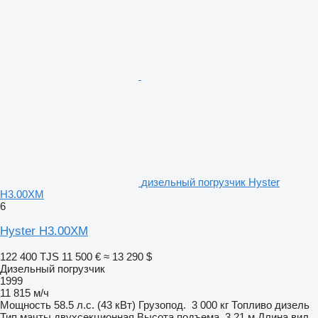
дизельный погрузчик Hyster
H3.00XM
6
Hyster H3.00XM
122 400 TJS
11 500 €
≈ 13 290 $
Дизельный погрузчик
1999
11 815 м/ч
Мощность
58.5 л.с. (43 кВт)
Грузопод.
3 000 кг
Топливо
дизель
Тип мачты
двухсекционная
Высота подъема
3,21 м
Длина вил