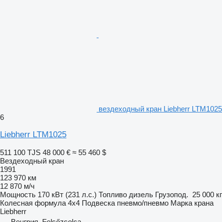
вездеходный кран Liebherr LTM1025
6
Liebherr LTM1025
511 100 TJS
48 000 €
≈ 55 460 $
Вездеходный кран
1991
123 970 км
12 870 м/ч
Мощность
170 кВт (231 л.с.)
Топливо
дизель
Грузопод.
25 000 кг
Колесная формула
4x4
Подвеска
пневмо/пневмо
Марка крана
Liebherr
Венгрия, Felsőzsolca