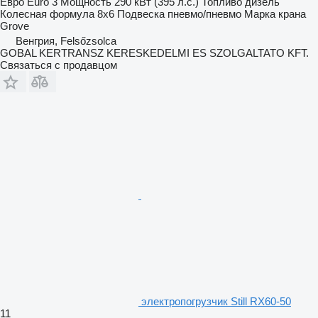
Евро
Euro 3
Мощность
290 кВт (395 л.с.)
Топливо
дизель
Колесная формула
8x6
Подвеска
пневмо/пневмо
Марка крана
Grove
Венгрия, Felsőzsolca
GOBAL KERTRANSZ KERESKEDELMI ES SZOLGALTATO KFT.
Связаться с продавцом
электропогрузчик Still RX60-50
11