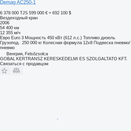
Demag AC250-1
6 378 000 TJS
599 000 €
≈ 692 100 $
Вездеходный кран
2006
54 400 км
12 355 м/ч
Евро
Euro 3
Мощность
450 кВт (612 л.с.)
Топливо
дизель
Грузопод.
250 000 кг
Колесная формула
12x8
Подвеска
пневмо/
пневмо
Венгрия, Felsőzsolca
GOBAL KERTRANSZ KERESKEDELMI ES SZOLGALTATO KFT.
Связаться с продавцом