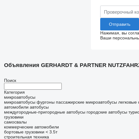
Нажимая, вы согл
Ваши персональные
Объявления GERHARDT & PARTNER NUTZFAH
Поиск
Категория
микроавтобусы
микроавтобусы фургоны
пассажирские микроавтобусы
легковые
автомобили
автобусы
междугородные-пригородные автобусы
городские автобусы
тури
грузовики
самосвалы
коммерческие автомобили
бортовые грузовики < 3.5т
строительная техника