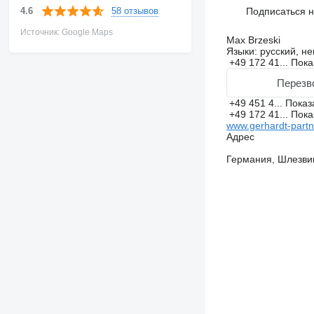
58 отзывов
Подписаться 
4.6
Источник: Google Maps
Max Brzeski
Языки:
русский, не
+49 172 41...
Пока
Перезв
+49 451 4...
Показ
+49 172 41...
Пока
www.gerhardt-part
Адрес
Германия, Шлезвиг-