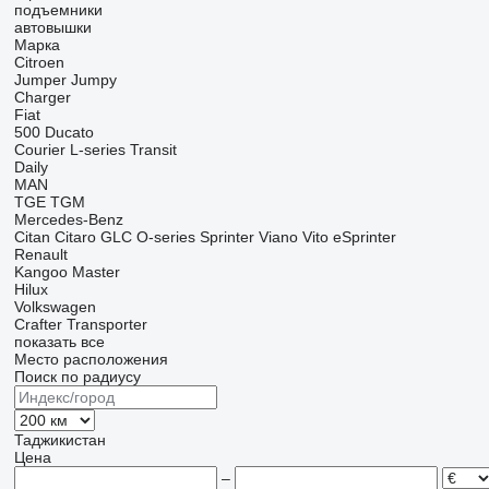
подъемники
автовышки
Марка
Citroen
Jumper
Jumpy
Charger
Fiat
500
Ducato
Courier
L-series
Transit
Daily
MAN
TGE
TGM
Mercedes-Benz
Citan
Citaro
GLC
O-series
Sprinter
Viano
Vito
eSprinter
Renault
Kangoo
Master
Hilux
Volkswagen
Crafter
Transporter
показать все
Место расположения
Поиск по радиусу
Таджикистан
Цена
–