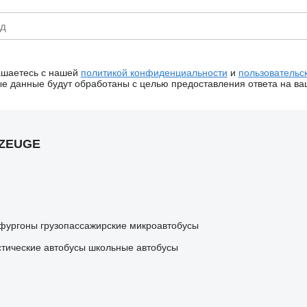
ашаетесь с нашей
политикой конфиденциальности
и
пользовательс
 данные будут обработаны с целью предоставления ответа на ва
RZEUGE
 фургоны
грузопассажирские микроавтобусы
стические автобусы
школьные автобусы