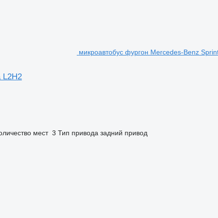
микроавтобус фургон Mercedes-Benz Sprint
a L2H2
оличество мест
3
Тип привода
задний привод