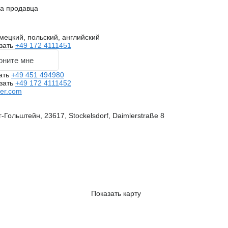
на продавца
мецкий, польский, английский
зать
+49 172 4111451
оните мне
ать
+49 451 494980
зать
+49 172 4111452
ner.com
Гольштейн, 23617, Stockelsdorf, Daimlerstraße 8
Показать карту