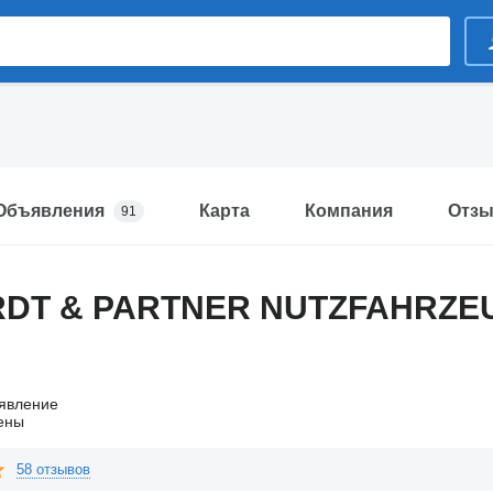
Объявления
Карта
Компания
Отз
91
DT & PARTNER NUTZFAHRZE
явление
ены
58 отзывов