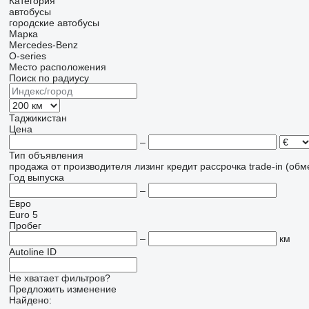
Категория
автобусы
городские автобусы
Марка
Mercedes-Benz
O-series
Место расположения
Поиск по радиусу
Таджикистан
Цена
–
Тип объявления
продажа
от производителя
лизинг
кредит
рассрочка
trade-in (об
Год выпуска
–
Евро
Euro 5
Пробег
–
км
Autoline ID
Не хватает фильтров?
Предложить изменение
Найдено: