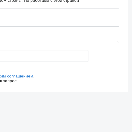
дом страны.
Не работаем с этой страной
ким соглашением
.
ш запрос.