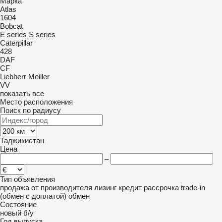
Марка
Atlas
1604
Bobcat
E series
S series
Caterpillar
428
DAF
CF
Liebherr
Meiller
VV
показать все
Место расположения
Поиск по радиусу
Таджикистан
Цена
–
Тип объявления
продажа
от производителя
лизинг
кредит
рассрочка
trade-in
(обмен с доплатой)
обмен
Состояние
новый
б/у
Год выпуска