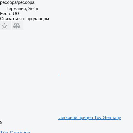
рессора/рессора
Германия, Selm
Feuro-UG
Связаться с продавцом
легковой прицеп Tüv Germany
9
Tüv Germany