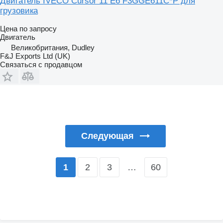
Двигатель IVECO Cursor 11 E6 F3GGE611C*P для
грузовика
Цена по запросу
Двигатель
Великобритания, Dudley
F&J Exports Ltd (UK)
Связаться с продавцом
Следующая
2
3
…
60
1