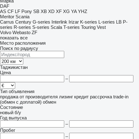
Марка
DAF
AS
CF
LF
Pony
SB
XB
XD
XF
XG
YA
YHZ
Meritor
Scania
Carrus
Century
G-series
Interlink
Irizar
K-series
L-series
LB
P-
series
R-series
S-series
Scala
T-series
Touring
Vest
Volvo
Webasto
ZF
показать все
Место расположения
Поиск по радиусу
Таджикистан
Цена
–
Тип объявления
продажа
от производителя
лизинг
кредит
рассрочка
trade-in
(обмен с доплатой)
обмен
Состояние
новый
б/у
Год выпуска
–
Пробег
–