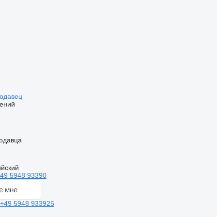
родавец
ений
одавца
ийский
49 5948 93390
е мне
+49 5948 933925