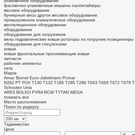
упаковочное оборудование
фасовочно-упаковочные машины
паллетайзеры
весовое оборудование
бункерные весы
другое весовое оборудование
промышленное климатическое оборудование
вентиляционное оборудование
оборудование
оборудование для погрузчиков
вилы
гидравлические ковши
ротаторы на погрузчик
позиционеры 
оборудование для спецтехники
ковши
ковши фронтальные
просеивающие ковши
запчасти
рабочие элементы
сита
Марка
Amac
Bomet
Euro-Jabelmann
Pronar
N262
PT
PUV
T130
T132
T185
T285
T286
T663
T669
T672
T679
T
Schouten
Unia
ARES
BOLKO
PYRA
RCW
TYTAN
WEGA
показать все
Место расположения
Поиск по радиусу
Таджикистан
Цена
–