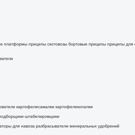
ые платформы
прицепы скотовозы
бортовые прицепы
прицепы для 
ватели
ователи
картофелесажалки
картофелекопалки
подборщики-штабелировщики
аторы для навоза
разбрасыватели минеральных удобрений