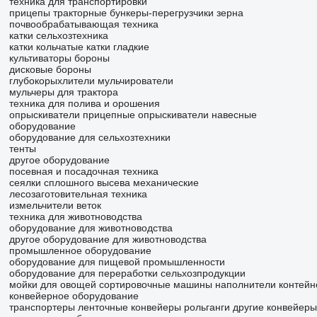
техника для транспортировки
прицепы тракторные
бункеры-перегрузчики зерна
почвообрабатывающая техника
катки сельхозтехника
катки кольчатые
катки гладкие
культиваторы
бороны
дисковые бороны
глубокорыхлители
мульчирователи
мульчеры для трактора
техника для полива и орошения
опрыскиватели прицепные
опрыскиватели навесные
оборудование
оборудование для сельхозтехники
тенты
другое оборудование
посевная и посадочная техника
сеялки сплошного высева механические
лесозаготовительная техника
измельчители веток
техника для животноводства
оборудование для животноводства
другое оборудование для животноводства
промышленное оборудование
оборудование для пищевой промышленности
оборудование для переработки сельхозпродукции
мойки для овощей
сортировочные машины
наполнители контейн
конвейерное оборудование
транспортеры
ленточные конвейеры
рольганги
другие конвейеры