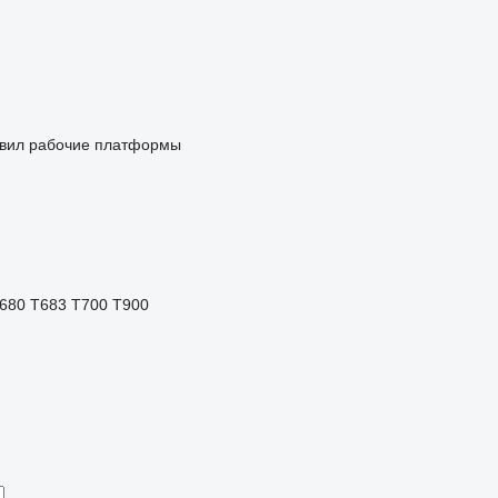
вил
рабочие платформы
680
T683
T700
T900