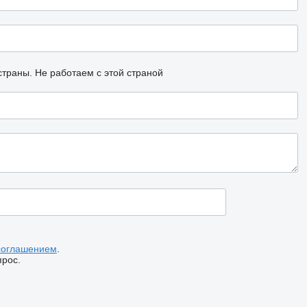
страны.
Не работаем с этой страной
соглашением
.
прос.