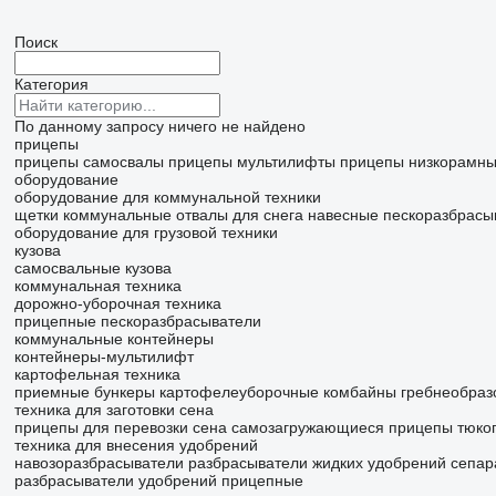
Поиск
Категория
По данному запросу ничего не найдено
прицепы
прицепы самосвалы
прицепы мультилифты
прицепы низкорамн
оборудование
оборудование для коммунальной техники
щетки коммунальные
отвалы для снега
навесные пескоразбрасы
оборудование для грузовой техники
кузова
самосвальные кузова
коммунальная техника
дорожно-уборочная техника
прицепные пескоразбрасыватели
коммунальные контейнеры
контейнеры-мультилифт
картофельная техника
приемные бункеры
картофелеуборочные комбайны
гребнеобраз
техника для заготовки сена
прицепы для перевозки сена
самозагружающиеся прицепы
тюко
техника для внесения удобрений
навозоразбрасыватели
разбрасыватели жидких удобрений
сепар
разбрасыватели удобрений прицепные