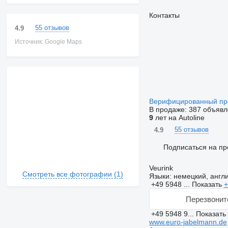
Контакты
55 отзывов
4.9
Источник: Google Maps
Верифицированный п
В продаже:
387 объявл
9
лет на Autoline
55 отзывов
4.9
Подписаться на пр
Veurink
Смотреть все фотографии (1)
Языки:
немецкий, англ
+49 5948 ...
Показать
+
Перезвонит
+49 5948 9...
Показать
www.euro-jabelmann.de