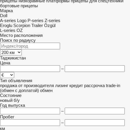
прицепы низкорамные платформы
прицепы для спецтехники
бортовые прицепы
Марка
Doll
A-series
Logo
P-series
Z-series
Eroglu
Scorpion Trailer
Özgül
L-series
OZ
Место расположения
Поиск по радиусу
Таджикистан
Цена
–
Тип объявления
продажа
от производителя
лизинг
кредит
рассрочка
trade-in
(обмен с доплатой)
обмен
Состояние
новый
б/у
Год выпуска
–
Пробег
–
км