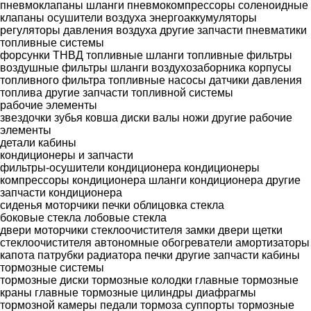
пневмоклапаны
шланги
пневмокомпрессоры
соленоидные
клапаны
осушители воздуха
энергоаккумуляторы
регуляторы давления воздуха
другие запчасти пневматики
топливные системы
форсунки
ТНВД
топливные шланги
топливные фильтры
воздушные фильтры
шланги воздухозаборника
корпусы
топливного фильтра
топливные насосы
датчики давления
топлива
другие запчасти топливной системы
рабочие элементы
звездочки
зубья ковша
диски
валы
ножи
другие рабочие
элементы
детали кабины
кондиционеры и запчасти
фильтры-осушители кондиционера
кондиционеры
компрессоры кондиционера
шланги кондиционера
другие
запчасти кондиционера
сиденья
моторчики печки
облицовка
стекла
боковые стекла
лобовые стекла
двери
моторчики стеклоочистителя
замки двери
щетки
стеклоочистителя
автономные обогреватели
амортизаторы
капота
патрубки радиатора печки
другие запчасти кабины
тормозные системы
тормозные диски
тормозные колодки
главные тормозные
краны
главные тормозные цилиндры
диафрагмы
тормозной камеры
педали тормоза
суппорты
тормозные