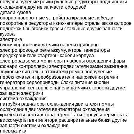
полуоси
рулевые рейки
рулевые редукторы
подшипники
скольжения
другие запчасти к ходовой
детали кузова
опорно-поворотные устройства
крановые лебедки
поворотные редукторы
квик-каплеры
стрелы экскаваторов
подножки
брызговики
тросы стальные
другие запчасти
кузова
электрика
блоки управления
датчики
панели приборов
электропроводка
реле
аккумуляторы
генераторы
предохранители
стартеры
кабели
корпуса
электроразъемов
мониторы
плафоны освещения
фары
фонари
контроллеры
электродвигатели
замки зажигания
звуковые сигналы
натяжители ремня
подрулевые
переключатели
преобразователи напряжения
ремни
генератора
сервоприводы
блоки питания
кнопки
управления
сенсорные панели
датчики скорости
другие
запчасти электрики
система охлаждения
патрубки
радиаторы охлаждения двигателя
помпы
охлаждения двигателя
вентиляторы охлаждения
крыльчатки вентилятора
термостаты
корпусы термостата
вискомуфты вентилятора
расширительные бачки
другие
запчасти системы охлаждения
пневматика