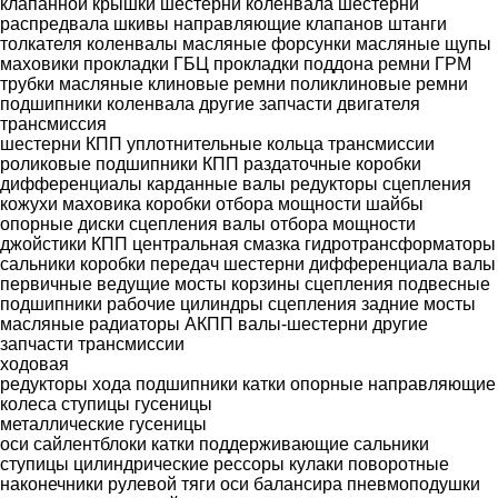
клапанной крышки
шестерни коленвала
шестерни
распредвала
шкивы
направляющие клапанов
штанги
толкателя
коленвалы
масляные форсунки
масляные щупы
маховики
прокладки ГБЦ
прокладки поддона
ремни ГРМ
трубки масляные
клиновые ремни
поликлиновые ремни
подшипники коленвала
другие запчасти двигателя
трансмиссия
шестерни КПП
уплотнительные кольца трансмиссии
роликовые подшипники
КПП
раздаточные коробки
дифференциалы
карданные валы
редукторы
сцепления
кожухи маховика
коробки отбора мощности
шайбы
опорные
диски сцепления
валы отбора мощности
джойстики КПП
центральная смазка
гидротрансформаторы
сальники коробки передач
шестерни дифференциала
валы
первичные
ведущие мосты
корзины сцепления
подвесные
подшипники
рабочие цилиндры сцепления
задние мосты
масляные радиаторы АКПП
валы-шестерни
другие
запчасти трансмиссии
ходовая
редукторы хода
подшипники
катки опорные
направляющие
колеса
ступицы
гусеницы
металлические гусеницы
оси
сайлентблоки
катки поддерживающие
сальники
ступицы
цилиндрические рессоры
кулаки поворотные
наконечники рулевой тяги
оси балансира
пневмоподушки