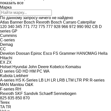
показать все
Марка
По данному запросу ничего не найдено
Atlas
Banner
Bosch Rexroth
Bosch
Carraro
Caterpillar
120
340
345
771
772
775
777
928
966
972
990
992
CB
D
series
GP
Cummins
C-series
Demag
CC
Develon
Doosan
Epiroc
Esco
FS
Grammer
HANOMAG
Hella
Hitachi
EX
ZX
Holset
Hyundai
John Deere
Kobelco
Komatsu
D series
GD
HD
HM
PC
WA
Kubota
Liebherr
A-series
HS
K-Series
LB
LH
LR
LRB
LTM
LTR
PR
R-series
MAN
Manitou
O&K
F-series
RH
Rexroth
SKF
Sandvik
Schaeff
Sennebogen
825
835
850
870
Terex
TA
TR