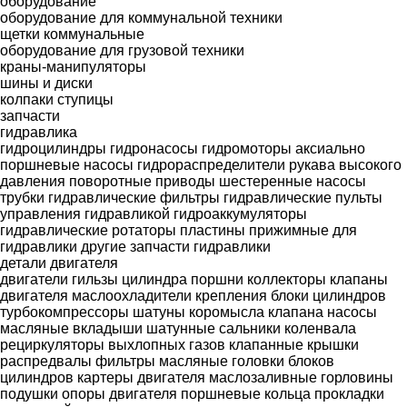
оборудование
оборудование для коммунальной техники
щетки коммунальные
оборудование для грузовой техники
краны-манипуляторы
шины и диски
колпаки ступицы
запчасти
гидравлика
гидроцилиндры
гидронасосы
гидромоторы
аксиально
поршневые насосы
гидрораспределители
рукава высокого
давления
поворотные приводы
шестеренные насосы
трубки гидравлические
фильтры гидравлические
пульты
управления гидравликой
гидроаккумуляторы
гидравлические ротаторы
пластины прижимные для
гидравлики
другие запчасти гидравлики
детали двигателя
двигатели
гильзы цилиндра
поршни
коллекторы
клапаны
двигателя
маслоохладители
крепления
блоки цилиндров
турбокомпрессоры
шатуны
коромысла клапана
насосы
масляные
вкладыши шатунные
сальники коленвала
рециркуляторы выхлопных газов
клапанные крышки
распредвалы
фильтры масляные
головки блоков
цилиндров
картеры двигателя
маслозаливные горловины
подушки опоры двигателя
поршневые кольца
прокладки