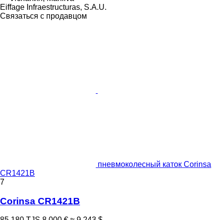
Eiffage Infraestructuras, S.A.U.
Связаться с продавцом
пневмоколесный каток Corinsa
CR1421B
7
Corinsa CR1421B
85 180 TJS
8 000 €
≈ 9 243 $