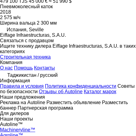
479 100 TJS
45 000 €
≈ 51 990 $
Пневмоколесный каток
2018
2 575 м/ч
Ширина вальца
2 300 мм
Испания, Seville
Eiffage Infraestructuras, S.A.U.
Связаться с продавцом
Ищите технику дилера Eiffage Infraestructuras, S.A.U. в таких
категориях
Строительная техника
Компания
О нас
Помощь
Контакты
Таджикистан / русский
Информация
Правила и условия
Политика конфиденциальности
Советы
по безопасности
Отзывы об Autoline
Каталог марок
Наши предложения
Реклама на Autoline
Разместить объявление
Разместить
баннер
Партнерская программа
Для дилеров
Наши проекты
Autoline™
Machineryline™
Agroline™