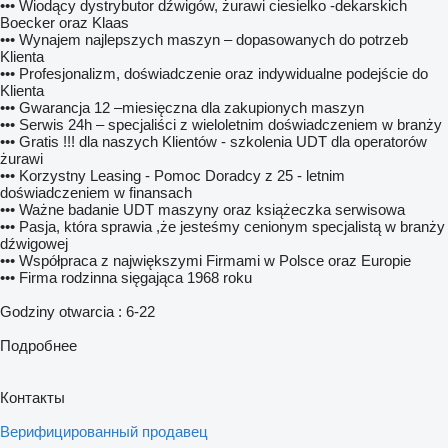
••• Wiodący dystrybutor dźwigów, żurawi ciesielko -dekarskich
Boecker oraz Klaas
••• Wynajem najlepszych maszyn – dopasowanych do potrzeb
Klienta
••• Profesjonalizm, doświadczenie oraz indywidualne podejście do
Klienta
••• Gwarancja 12 –miesięczna dla zakupionych maszyn
••• Serwis 24h – specjaliści z wieloletnim doświadczeniem w branży
••• Gratis !!! dla naszych Klientów - szkolenia UDT dla operatorów
żurawi
••• Korzystny Leasing - Pomoc Doradcy z 25 - letnim
doświadczeniem w finansach
••• Ważne badanie UDT maszyny oraz książeczka serwisowa
••• Pasja, która sprawia ,że jesteśmy cenionym specjalistą w branży
dźwigowej
••• Współpraca z największymi Firmami w Polsce oraz Europie
••• Firma rodzinna sięgająca 1968 roku
Godziny otwarcia : 6-22
Подробнее
Контакты
Верифицированный продавец