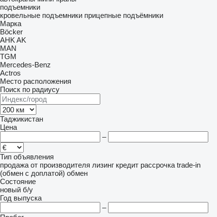
подъемники
кровельные подъемники
прицепные подъёмники
Марка
Böcker
AHK
AK
MAN
TGM
Mercedes-Benz
Actros
Место расположения
Поиск по радиусу
Таджикистан
Цена
–
Тип объявления
продажа
от производителя
лизинг
кредит
рассрочка
trade-in
(обмен с доплатой)
обмен
Состояние
новый
б/у
Год выпуска
–