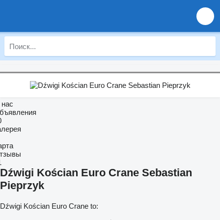
 нас
бъявления
0
алерея
арта
тзывы
1
Dźwigi Kościan Euro Crane Sebastian
Pieprzyk
Dźwigi Kościan Euro Crane to: