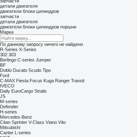
запчасти
детали двигателя
двигатели
блоки цилиндров
запчасти
детали двигателя
двигатели
блоки цилиндров
поршни
Марка
По данному запросу ничего не найдено
R-Series
X-Series
302
303
Berlingo
C-series
Jumper
BF
Doblo
Ducato
Scudo
Tipo
Ford
C-MAX
Fiesta
Focus
Kuga
Ranger
Transit
IVECO
Daily
EuroCargo
Stralis
JS
M-series
Defender
H-series
Mercedes-Benz
Citan
Sprinter
V-Class
Viano
Vito
Mitsubishi
Canter
L-series