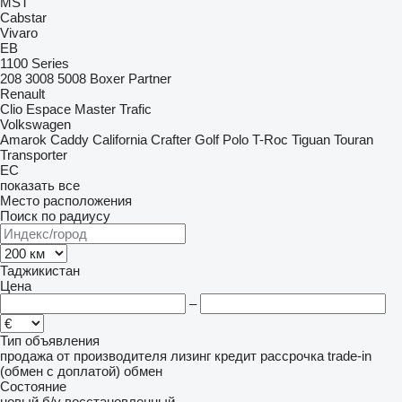
MST
Cabstar
Vivaro
EB
1100 Series
208
3008
5008
Boxer
Partner
Renault
Clio
Espace
Master
Trafic
Volkswagen
Amarok
Caddy
California
Crafter
Golf
Polo
T-Roc
Tiguan
Touran
Transporter
EC
показать все
Место расположения
Поиск по радиусу
Таджикистан
Цена
–
Тип объявления
продажа
от производителя
лизинг
кредит
рассрочка
trade-in
(обмен с доплатой)
обмен
Состояние
новый
б/у
восстановленный