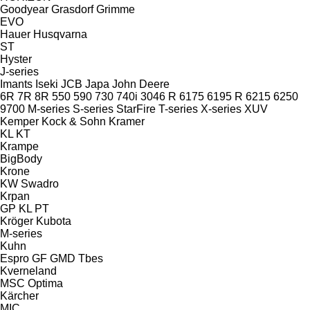
Goodyear
Grasdorf
Grimme
EVO
Hauer
Husqvarna
ST
Hyster
J-series
Imants
Iseki
JCB
Japa
John Deere
6R
7R
8R
550
590
730
740i
3046 R
6175
6195 R
6215
6250
9700
M-series
S-series
StarFire
T-series
X-series
XUV
Kemper
Kock & Sohn
Kramer
KL
KT
Krampe
BigBody
Krone
KW
Swadro
Krpan
GP
KL
PT
Kröger
Kubota
M-series
Kuhn
Espro
GF
GMD
Tbes
Kverneland
MSC
Optima
Kärcher
MIC