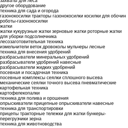
захваты для леса
другое оборудование
техника для сада и огорода
газонокосилки
тракторы газонокосилки
косилки для обочин
роботы-газонокосилки
жатки
жатки кукурузные
жатки зерновые
жатки роторные
жатки
для уборки подсолнечника
лесозаготовительная техника
измельчители веток
дровоколы
мульчеры лесные
техника для внесения удобрений
разбрасыватели минеральных удобрений
разбрасыватели удобрений навесные
разбрасыватели жидких удобрений
посевная и посадочная техника
посевные комплексы
сеялки сплошного высева
механические
сеялки точного высева пневматические
картофельная техника
картофелекопалки
техника для полива и орошения
опрыскиватели прицепные
опрыскиватели навесные
техника для транспортировки
прицепы тракторные
тележки для жатки
бункеры-
перегрузчики зерна
техника для животноводства