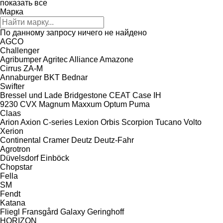
показать все
Марка
По данному запросу ничего не найдено
AGCO
Challenger
Agribumper
Agritec
Alliance
Amazone
Cirrus
ZA-M
Annaburger
BKT
Bednar
Swifter
Bressel und Lade
Bridgestone
CEAT
Case IH
9230
CVX
Magnum
Maxxum
Optum
Puma
Claas
Arion
Axion
C-series
Lexion
Orbis
Scorpion
Tucano
Volto
Xerion
Continental
Cramer
Deutz
Deutz-Fahr
Agrotron
Düvelsdorf
Einböck
Chopstar
Fella
SM
Fendt
Katana
Fliegl
Fransgård
Galaxy
Geringhoff
HORIZON