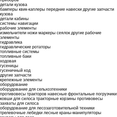
детали кузова
бамперы
квик-каплеры
передние навески
другие запчасти
кузова
детали кабины
системы навигации
рабочие элементы
измельчители
ножи
маркеры сеялок
другие рабочие
элементы
гидравлика
гидравлические ротаторы
топливные системы
топливные баки
ходовая
гусеницы
гусеничный ход
другие запчасти
крепежные элементы
оборудование
оборудование для сельхозтехники
противовесы тракторов
навесные фронтальные погрузчики
ковши для силоса
тракторные корзины
противовесы
захваты для силоса
оборудование для лесозаготовительной техники
трелевочные лебедки
лесные краны-манипуляторы