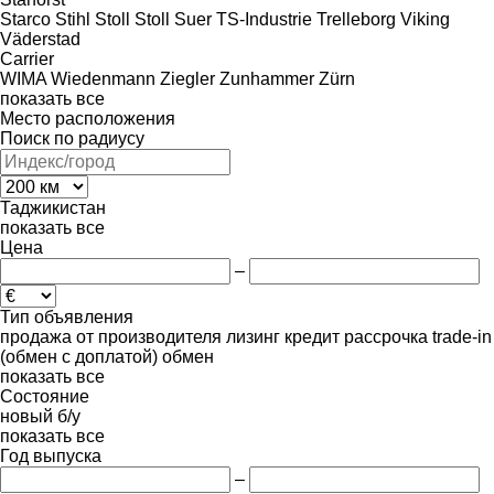
Starco
Stihl
Stoll
Stoll
Suer
TS-Industrie
Trelleborg
Viking
Väderstad
Carrier
WIMA
Wiedenmann
Ziegler
Zunhammer
Zürn
показать все
Место расположения
Поиск по радиусу
Таджикистан
показать все
Цена
–
Тип объявления
продажа
от производителя
лизинг
кредит
рассрочка
trade-in
(обмен с доплатой)
обмен
показать все
Состояние
новый
б/у
показать все
Год выпуска
–