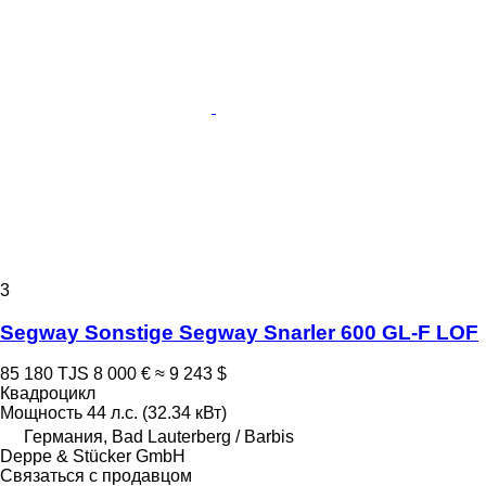
3
Segway Sonstige Segway Snarler 600 GL-F LOF
85 180 TJS
8 000 €
≈ 9 243 $
Квадроцикл
Мощность
44 л.с. (32.34 кВт)
Германия, Bad Lauterberg / Barbis
Deppe & Stücker GmbH
Связаться с продавцом