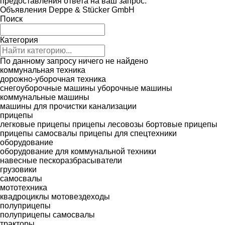
предоставления ответа на ваш запрос.
Объявления Deppe & Stücker GmbH
Поиск
Категория
По данному запросу ничего не найдено
коммунальная техника
дорожно-уборочная техника
снегоуборочные машины
уборочные машины
коммунальные машины
машины для прочистки канализации
прицепы
легковые прицепы
прицепы лесовозы
бортовые прицепы
прицепы самосвалы
прицепы для спецтехники
оборудование
оборудование для коммунальной техники
навесные пескоразбрасыватели
грузовики
самосвалы
мототехника
квадроциклы
мотовездеходы
полуприцепы
полуприцепы самосвалы
тракторы