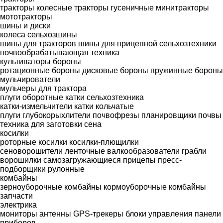
тракторы колесные
тракторы гусеничные
минитракторы
мототракторы
шины и диски
колеса
сельхозшины
шины для тракторов
шины для прицепной сельхозтехники
почвообрабатывающая техника
культиваторы
бороны
ротационные бороны
дисковые бороны
пружинные бороны
мульчирователи
мульчеры для трактора
плуги оборотные
катки сельхозтехника
катки-измельчители
катки кольчатые
плуги
глубокорыхлители
почвофрезы
планировщики почвы
техника для заготовки сена
косилки
роторные косилки
косилки-плющилки
сеноворошители
ленточные валкообразователи
грабли
ворошилки
самозагружающиеся прицепы
пресс-
подборщики рулонные
комбайны
зерноуборочные комбайны
кормоуборочные комбайны
запчасти
электрика
мониторы
антенны
GPS-трекеры
блоки управления
панели
приборов