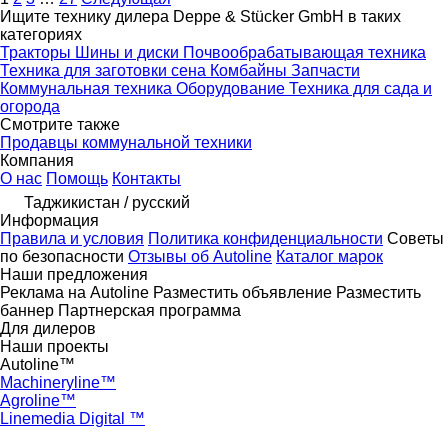
Ищите технику дилера Deppe & Stücker GmbH в таких
категориях
Тракторы
Шины и диски
Почвообрабатывающая техника
Техника для заготовки сена
Комбайны
Запчасти
Коммунальная техника
Оборудование
Техника для сада и
огорода
Смотрите также
Продавцы коммунальной техники
Компания
О нас
Помощь
Контакты
Таджикистан / русский
Информация
Правила и условия
Политика конфиденциальности
Советы
по безопасности
Отзывы об Autoline
Каталог марок
Наши предложения
Реклама на Autoline
Разместить объявление
Разместить
баннер
Партнерская программа
Для дилеров
Наши проекты
Autoline™
Machineryline™
Agroline™
Linemedia Digital ™