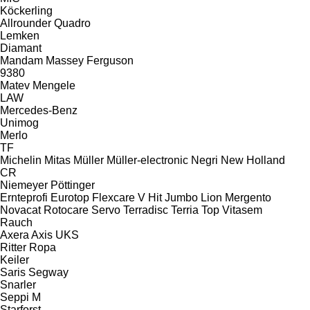
Köckerling
Allrounder
Quadro
Lemken
Diamant
Mandam
Massey Ferguson
9380
Matev
Mengele
LAW
Mercedes-Benz
Unimog
Merlo
TF
Michelin
Mitas
Müller
Müller-electronic
Negri
New Holland
CR
Niemeyer
Pöttinger
Ernteprofi
Eurotop
Flexcare V
Hit
Jumbo
Lion
Mergento
Novacat
Rotocare
Servo
Terradisc
Terria
Top
Vitasem
Rauch
Axera
Axis
UKS
Ritter
Ropa
Keiler
Saris
Segway
Snarler
Seppi M
Starforst