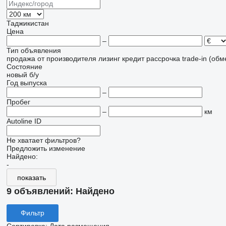
Таджикистан
Цена
–
Тип объявления
продажа
от производителя
лизинг
кредит
рассрочка
trade-in (об
Состояние
новый
б/у
Год выпуска
–
Пробег
–
км
Autoline ID
Не хватает фильтров?
Предложить изменение
Найдено:
-
показать
9 объявлений:
Найдено
Фильтр
Сортировка
:
Дата размещения