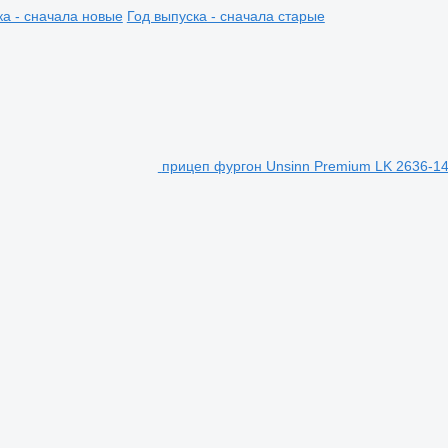
ка - сначала новые
Год выпуска - сначала старые
прицеп фургон Unsinn Premium LK 2636-1