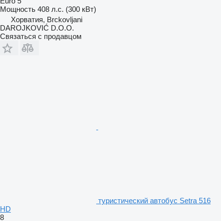
Euro 5
Мощность
408 л.с. (300 кВт)
Хорватия, Brckovljani
DAROJKOVIĆ D.O.O.
Связаться с продавцом
туристический автобус Setra 516
HD
8